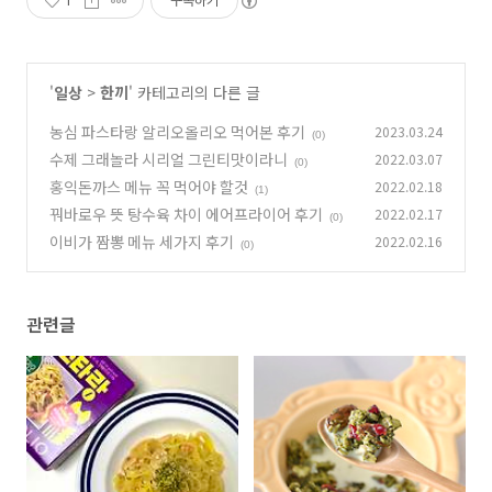
1
구독하기
'
일상
>
한끼
' 카테고리의 다른 글
농심 파스타랑 알리오올리오 먹어본 후기
2023.03.24
(0)
수제 그래놀라 시리얼 그린티맛이라니
2022.03.07
(0)
홍익돈까스 메뉴 꼭 먹어야 할것
2022.02.18
(1)
꿔바로우 뜻 탕수육 차이 에어프라이어 후기
2022.02.17
(0)
이비가 짬뽕 메뉴 세가지 후기
2022.02.16
(0)
관련글