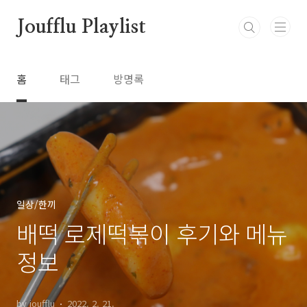
본문 바로가기
Joufflu Playlist
홈
태그
방명록
일상/한끼
배떡 로제떡볶이 후기와 메뉴
정보
by joufflu
2022. 2. 21.