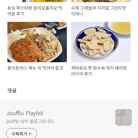
농심 파스타랑 알리오올리오 먹
수제 그래놀라 시리얼 그린티맛
어본 후기
이라니
홍익돈까스 메뉴 꼭 먹어야 할것
꿔바로우 뜻 탕수육 차이 에어프
라이어 후기
댓글
Joufflu Playlist
joufflu 님의 블로그입니다.
구독하기