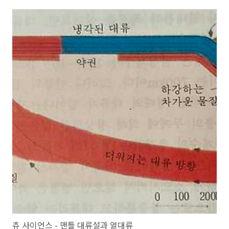
츄 사이언스 - 맨틀 대류설과 열대류