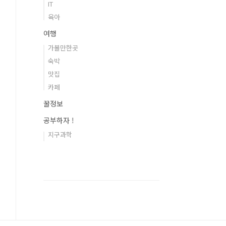
IT
육아
여행
가볼만한곳
숙박
맛집
카페
꿀정보
공부하자 !
지구과학