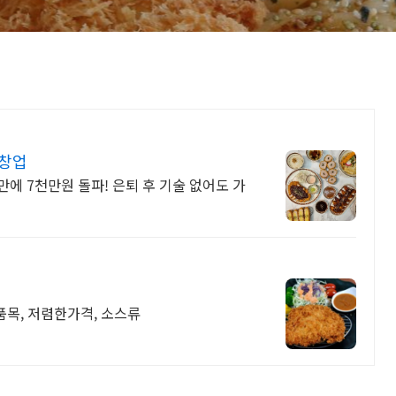
 창업
만에 7천만원 돌파! 은퇴 후 기술 없어도 가
한품목, 저렴한가격, 소스류