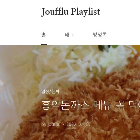
본문 바로가기
Joufflu Playlist
홈
태그
방명록
일상/한끼
홍익돈까스 메뉴 꼭 먹
by joufflu
2022. 2. 18.