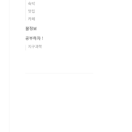
숙박
맛집
카페
꿀정보
공부하자 !
지구과학