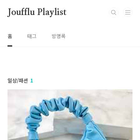
본문 바로가기
Joufflu Playlist
홈
태그
방명록
일상/패션
1