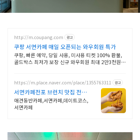
http://m.coupang.com
광고
쿠팡 서면카페 매일 오픈되는 와우회원 특가
쿠팡, 빠른 예약, 당일 사용, 미사용 티켓 100% 환불,
골드박스 최저가 보장 신규 와우회원 최대 2만3천원
쿠폰팩+5% 추가적립 혜택! 여행도 이제 쿠팡에서!
https://m.place.naver.com/place/1355763311
광고
서면카페전포 브런치 맛집 전포
브런치 맛집
애견동반카페,서면카페,데이트코스,
서면카페