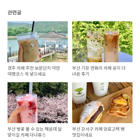
관련글
경주 카페 추천 보문단지 아덴
부산 기장 연화리 카페 공지 다
여행코스 꼭 넣으세요
녀온 후기
부산 벚꽃 볼 수 있는 해운대 달
부산 강서구 카페 앙로고택 빵
맞이길 카페 다나휴스
맛집이네요