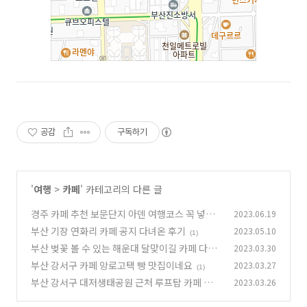
공감
구독하기
'
여행
>
카페
' 카테고리의 다른 글
경주 카페 추천 보문단지 아덴 여행코스 꼭 넣으
2023.06.19
세요
부산 기장 연화리 카페 공지 다녀온 후기
2023.05.10
(0)
(1)
부산 벚꽃 볼 수 있는 해운대 달맞이길 카페 다나
2023.03.30
휴스
부산 강서구 카페 앙로고택 빵 맛집이네요
2023.03.27
(1)
(1)
부산 강서구 대저생태공원 근처 루프탑 카페 벨렘
2023.03.26
351 베이커리 맛있는곳
(1)