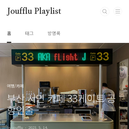
본문 바로가기
Joufflu Playlist
홈
태그
방명록
여행/카페
부산 서면 카페 33게이트 공
항인줄
by joufflu
2023. 5. 14.