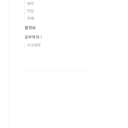
숙박
맛집
카페
꿀정보
공부하자 !
지구과학