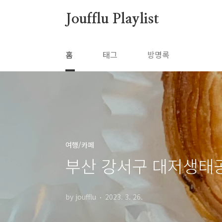
본문 바로가기
Joufflu Playlist
홈
태그
방명록
여행/카페
부산 강서구 대저생태공
by joufflu
2023. 3. 26.