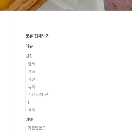
분류 전체보기
이슈
일상
한끼
간식
패션
뷰티
건강 다이어트
IT
육아
여행
가볼만한곳