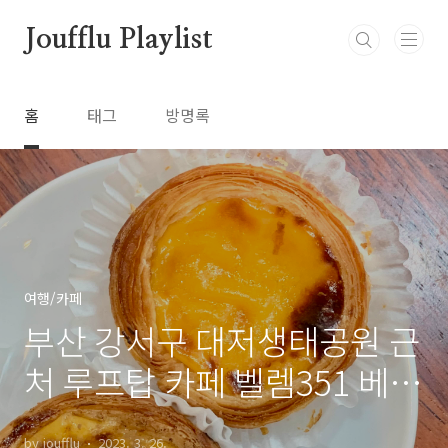
본문 바로가기
Joufflu Playlist
홈
태그
방명록
여행/카페
부산 강서구 대저생태공원 근
처 루프탑 카페 벨렘351 베이
커리 맛있는곳
by joufflu
2023. 3. 26.