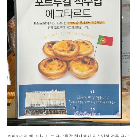
벨렘351의 에그타르트는 포르투갈 현지에서 직수입한 전통 포르