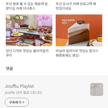
부산 벚꽃 볼 수 있는 해운대 달
부산 강서구 카페 앙로고택 빵
맞이길 카페 다나휴스
맛집이네요
양산 디저트 맛있는 올더어글리
바닐라 딜라이트 맛있는 할리스
쿠키
화명동에도 생김!
댓글
Joufflu Playlist
joufflu 님의 블로그입니다.
구독하기