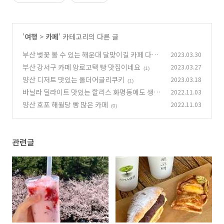
'
여행
>
카페
' 카테고리의 다른 글
부산 벚꽃 볼 수 있는 해운대 달맞이길 카페 다나
2023.03.30
휴스
부산 강서구 카페 앙로고택 빵 맛집이네요
2023.03.27
(1)
(1)
양산 디저트 맛있는 올더어글리쿠키
2023.03.18
(1)
바닐라 딜라이트 맛있는 할리스 화명동에도 생
2022.11.03
김!
양산 호포 해월당 빵 많은 카페
2022.11.03
(0)
(0)
관련글