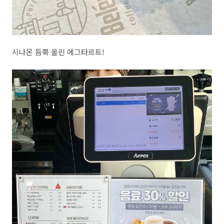
시나몬 듬뿍 올린 에그타르트!